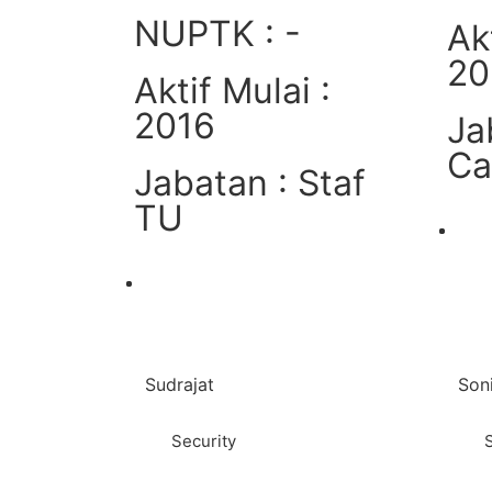
NUPTK : -
Ak
20
Aktif Mulai :
2016
Ja
Ca
Jabatan : Staf
TU
Lihat
Sudrajat
Son
Security