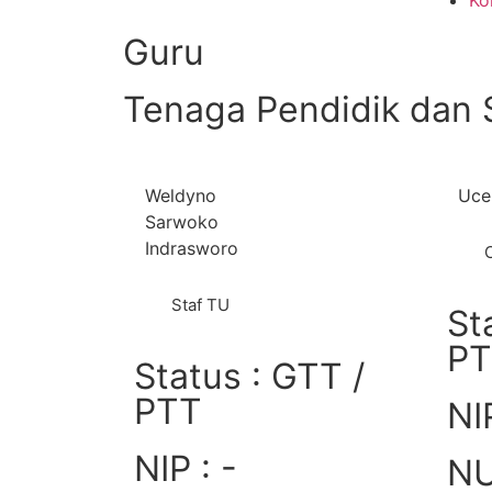
Ko
Guru
Tenaga Pendidik dan 
Weldyno
Uce
Sarwoko
Indrasworo
Staf TU
St
P
Status : GTT /
PTT
NIP
NIP : -
NU