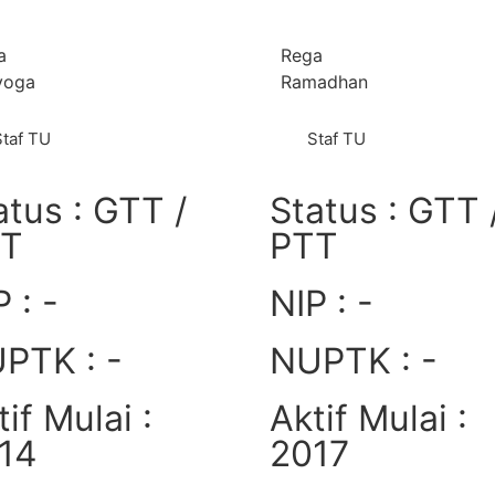
a
Rega
yoga
Ramadhan
Staf TU
Staf TU
atus : GTT /
Status : GTT 
TT
PTT
 : -
NIP : -
PTK : -
NUPTK : -
tif Mulai :
Aktif Mulai :
14
2017