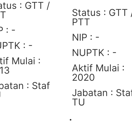
atus : GTT /
Status : GTT 
TT
PTT
 : -
NIP : -
PTK : -
NUPTK : -
tif Mulai :
Aktif Mulai :
13
2020
batan : Staf
Jabatan : Sta
U
TU
Lihat
Lihat