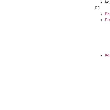
Ko
Be
Pro
Ko