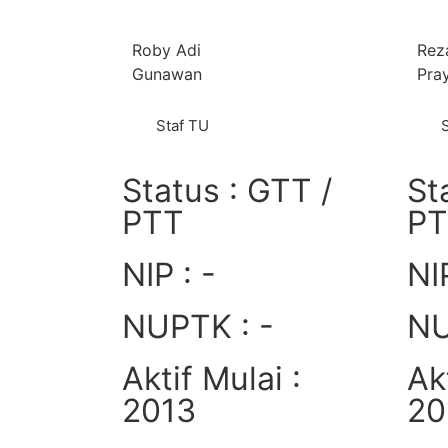
Roby Adi
Rez
Gunawan
Pra
Staf TU
Status : GTT /
St
PTT
P
NIP : -
NIP
NUPTK : -
NU
Aktif Mulai :
Ak
2013
20