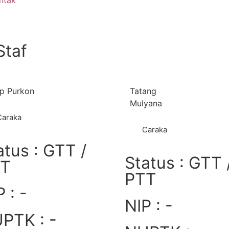
ntak
Staf
p Purkon
Tatang
Mulyana
Caraka
Caraka
atus : GTT /
Status : GTT 
TT
PTT
 : -
NIP : -
PTK : -