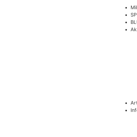
Mi
SP
BL
Ak
Ar
In