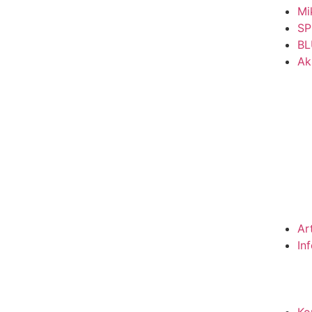
Mi
SP
BL
Ak
Ar
In