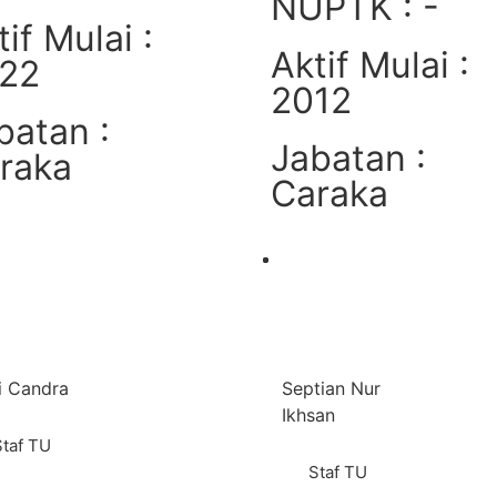
NUPTK : -
tif Mulai :
Aktif Mulai :
22
2012
batan :
Jabatan :
raka
Caraka
Lihat
Lihat
i Candra
Septian Nur
Ikhsan
Staf TU
Staf TU