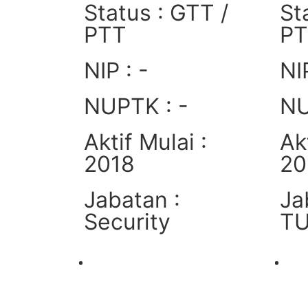
Status : GTT /
St
PTT
P
NIP : -
NIP
NUPTK : -
NU
Aktif Mulai :
Ak
2018
20
Jabatan :
Ja
Security
T
Lihat