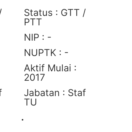
/
Status : GTT /
PTT
NIP : -
NUPTK : -
Aktif Mulai :
2017
f
Jabatan : Staf
TU
Lihat